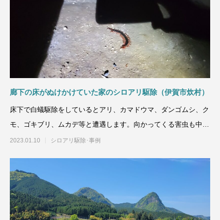
廊下の床がぬけかけていた家のシロアリ駆除（伊賀市炊村）
床下で白蟻駆除をしているとアリ、カマドウマ、ダンゴムシ、ク
モ、ゴキブリ、ムカデ等と遭遇します。向かってくる害虫も中に
はいますよ。ト
2023.01.10
シロアリ駆除･事例