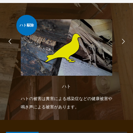
ネズ
ハト駆除
ハト
す。
ハトの被害は糞害による感染症などの健康被害や
ネ
鳴き声による被害があります。
柱