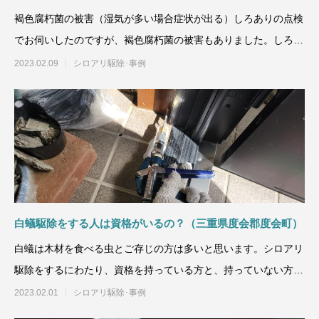
褐色腐朽菌の被害（湿気が多い場合症状が出る）しろありの点検
でお伺いしたのですが、褐色腐朽菌の被害もありました。しろあ
りの被
2023.02.09
シロアリ駆除･事例
白蟻駆除をする人は資格がいるの？（三重県度会郡度会町）
白蟻は木材を食べる虫とご存じの方は多いと思います。シロアリ
駆除をするにわたり、資格を持っている方と、持っていない方の
知識は
2023.02.01
シロアリ駆除･事例