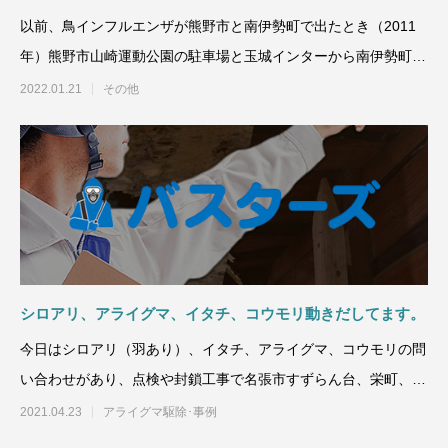
以前、鳥インフルエンザが熊野市と南伊勢町で出たとき（2011
年）熊野市山崎運動公園の駐車場と玉城インターから南伊勢町の
幹線道路沿い
2022.01.21
その他
シロアリ、アライグマ、イタチ、コウモリ動きだしてます。
今日はシロアリ（羽あり）、イタチ、アライグマ、コウモリの問
い合わせがあり、点検や封鎖工事で名張市すずらん台、栄町、桔
梗が丘などお伺いしまし
2021.04.23
アライグマ駆除･事例