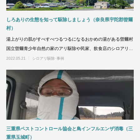
しろありの生態を知って駆除しましょう（奈良県宇陀郡曽爾
村）
湯上がりの肌がすべすべつるつるになるおかめの湯がある曽爾村
国立曽爾青少年自然の家のアリ駆除や民家、飲食店のシロアリ駆
除・ムカデ駆除
2022.05.21
シロアリ駆除･事例
三重県ペストコントロール協会と鳥インフルエンザ消毒（三
重県玉城町）