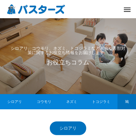
シロアリ、コウモリ、ネズミ、トコジラミなど害虫や害獣対
策に関するお役立ち情報をお届けします。
お役立ちコラム
シロアリ
コウモリ
ネズミ
トコジラミ
鳩
シロアリ