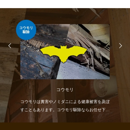
コウモリ
ネズ
駆除
コウモリ
リフ
コウモリは糞害やノミダニによる健康被害を及ぼ
ネ
ま
すこともあります。コウモリ駆除ならお任せ下さ
柱
い。