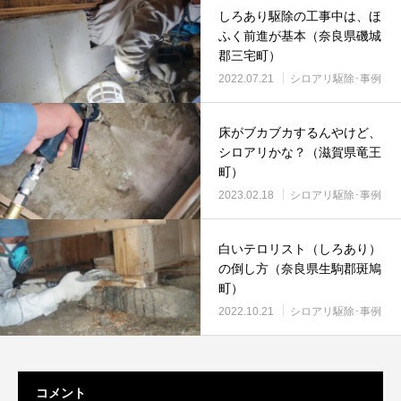
しろあり駆除の工事中は、ほ
ふく前進が基本（奈良県磯城
郡三宅町）
2022.07.21
シロアリ駆除･事例
床がブカブカするんやけど、
シロアリかな？（滋賀県竜王
町）
2023.02.18
シロアリ駆除･事例
白いテロリスト（しろあり）
の倒し方（奈良県生駒郡斑鳩
町）
2022.10.21
シロアリ駆除･事例
コメント