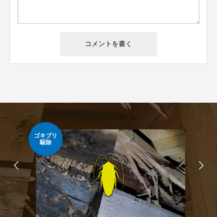
ゴキブリ
ネズ
駆除