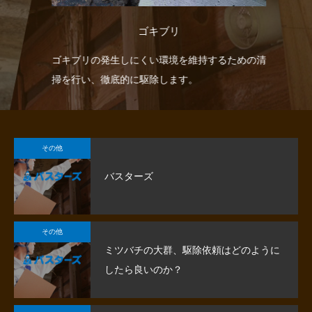
ゴキブリ
。侵
ゴキブリの発生しにくい環境を維持するための清
ネ
除し
掃を行い、徹底的に駆除します。
柱
その他
バスターズ
その他
ミツバチの大群、駆除依頼はどのように
したら良いのか？