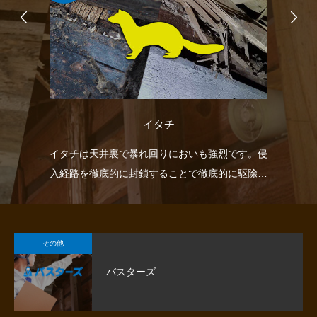
イタチ
鶏
イタチは天井裏で暴れ回りにおいも強烈です。侵
ヘ
。
入経路を徹底的に封鎖することで徹底的に駆除し
け
ます。
その他
バスターズ