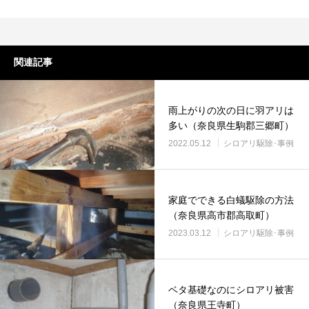
関連記事
雨上がりの次の日に羽アリは
多い（奈良県生駒郡三郷町）
2022.05.12
シロアリ駆除･事例
家庭でできる白蟻駆除の方法
（奈良県高市郡高取町）
2023.03.12
シロアリ駆除･事例
ベタ基礎なのにシロアリ被害
（奈良県王寺町）