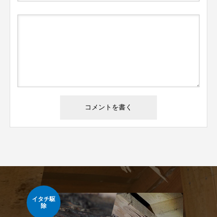
イタチ駆
ヘビ
除