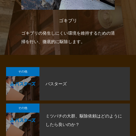
ゴキブリ
見つ
ゴキブリの発生しにくい環境を維持するための清
イ
掃を行い、徹底的に駆除します。
入
ま
その他
バスターズ
その他
ミツバチの大群、駆除依頼はどのように
したら良いのか？