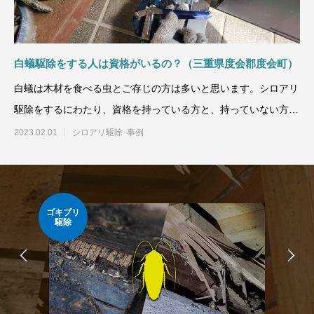
白蟻駆除をする人は資格がいるの？（三重県度会郡度会町）
白蟻は木材を食べる虫とご存じの方は多いと思います。シロアリ
駆除をするにわたり、資格を持っている方と、持っていない方の
知識は
2023.02.01
シロアリ駆除･事例
ゴキブリ
イタ
駆除