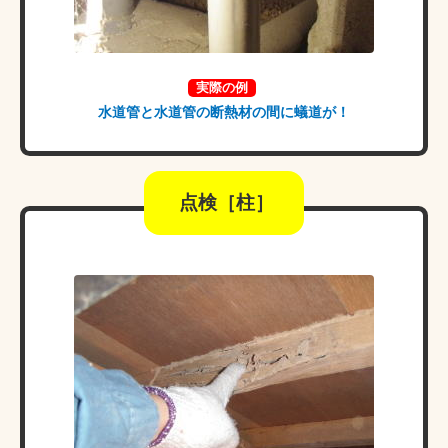
実際の例
水道管と水道管の断熱材の間に蟻道が！
点検［柱］