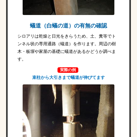
蟻道（白蟻の道）の有無の確認
シロアリは乾燥と日光をきらうため、土、糞等でト
ンネル状の専用通路（蟻道）を作ります。周辺の樹
木・板塀や家屋の基礎に蟻道があるかどうか調べま
す。
実際の例
束柱から大引きまで蟻道が伸びてます