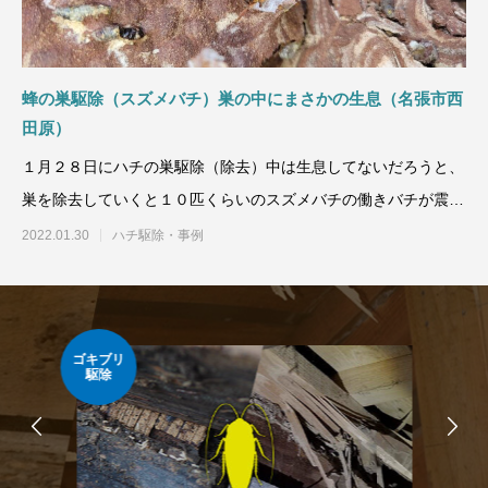
蜂の巣駆除（スズメバチ）巣の中にまさかの生息（名張市西
田原）
１月２８日にハチの巣駆除（除去）中は生息してないだろうと、
巣を除去していくと１０匹くらいのスズメバチの働きバチが震え
ながら
2022.01.30
ハチ駆除・事例
ゴキブリ
シロ
駆除