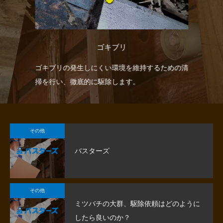
ゴキブリ
見つ
ゴキブリの発生しにくい環境を維持するための清
シ
掃を行い、徹底的に駆除します。
ォ
す
その他
バスターズ
その他
ミツバチの大群、駆除依頼はどのように
したら良いのか？